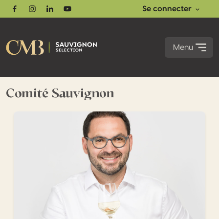
Se connecter
Facebook
Instagram
Linkedin
Youtube
Menu
Comité Sauvignon
« Nous voulons élaborer les meilleurs sauvignons blancs du