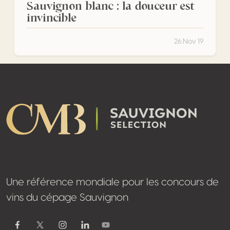
Sauvignon blanc : la douceur est
invincible
26 Nov 19
Footer
Une référence mondiale pour les concours de
vins du cépage Sauvignon
Youtube