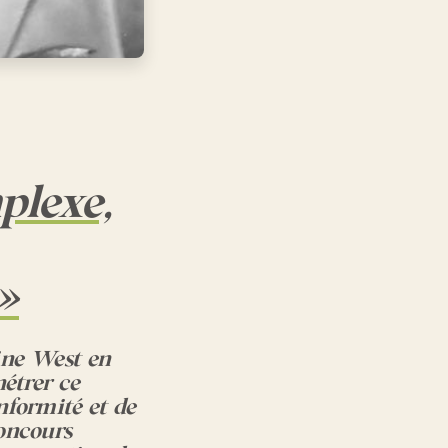
plexe,
»
ine West en
étrer ce
nformité et de
oncours