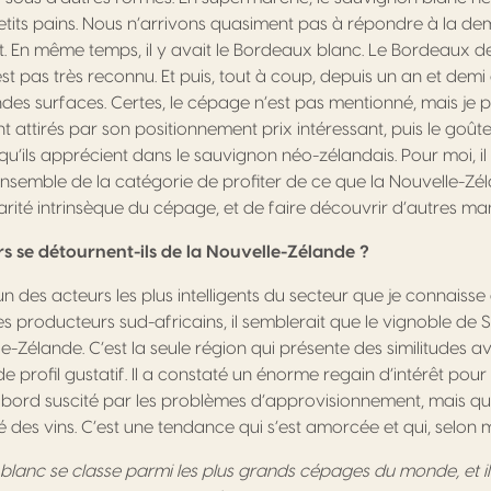
ts pains. Nous n’arrivons quasiment pas à répondre à la dem
t. En même temps, il y avait le Bordeaux blanc. Le Bordeaux 
n’est pas très reconnu. Et puis, tout à coup, depuis un an et dem
des surfaces. Certes, le cépage n’est pas mentionné, mais je 
attirés par son positionnement prix intéressant, puis le goûten
’ils apprécient dans le sauvignon néo-zélandais. Pour moi, il 
ensemble de la catégorie de profiter de ce que la Nouvelle-Zé
rité intrinsèque du cépage, et de faire découvrir d’autres man
 se détournent-ils de la Nouvelle-Zélande ?
un des acteurs les plus intelligents du secteur que je connaisse
es producteurs sud-africains, il semblerait que le vignoble de
lle-Zélande. C’est la seule région qui présente des similitudes a
 profil gustatif. Il a constaté un énorme regain d’intérêt pou
abord suscité par les problèmes d’approvisionnement, mais qu
é des vins. C’est une tendance qui s’est amorcée et qui, selon 
blanc se classe parmi les plus grands cépages du monde, et il