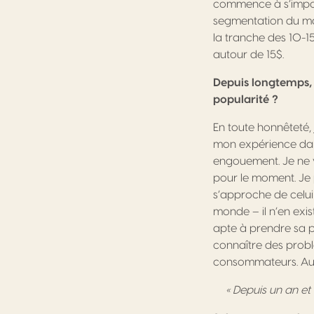
commence à s’impose
segmentation du mar
la tranche des 10-1
autour de 15$.
Depuis longtemps, 
popularité ?
En toute honnêteté, 
mon expérience dans 
engouement. Je ne v
pour le moment. Je p
s’approche de celui
monde – il n’en exis
apte à prendre sa p
connaître des probl
consommateurs. Au fi
« Depuis un an e