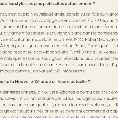
ous, les styles les plus plébiscités actuellement ?
al, c’est que la Nouvelle-Zélande, dont la superficie du vign
l’Australie, exporte davantage de vins vers les États-Unis que l’
cie pourtant d’une culture moderne du sauvignon blanc. À mon s
i a vraiment fait entrer le sauvignon blanc dans la conscienc
tivé en Californie, mais dans les années 1960, Robert Mondavi a
À l’époque, les gens consommaient du Pouilly Fumé qui était tr
Il a donc rebaptisé le sauvignon blanc Fumé Blanc et les ventes 
emble que le style du sauvignon néo-zélandais a vraiment sens
ain à la beauté du cépage. Avec ses parfums de litchi, d’ép
t imposé comme une variété très intéressante.
te la Nouvelle-Zélande à l’heure actuelle ?
 dernières années, la Nouvelle-Zélande a connu des problèmes.
s au Covid-19, qui ont entraîné des difficultés logistiques. Ensuite
s, non pas sur le plan qualitatif, mais en termes de volumes, et
page était toujours très prisé et les gens ont commencé à appr
r sous d’autres formes. En supermarché, le sauvignon blanc n