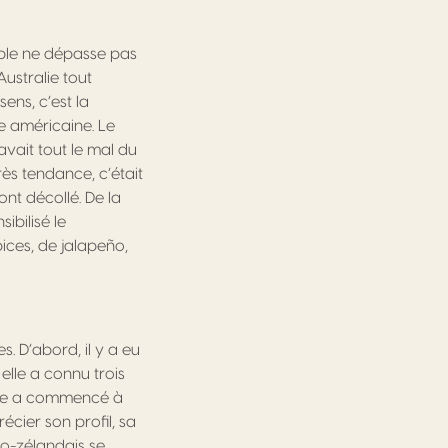
oble ne dépasse pas
Australie tout
ens, c’est la
e américaine. Le
vait tout le mal du
ès tendance, c’était
ont décollé. De la
ibilisé le
ices, de jalapeño,
 D’abord, il y a eu
, elle a connu trois
 elle a commencé à
écier son profil, sa
éo-zélandais se