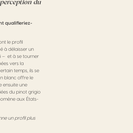
 perception du
 qualifieriez-
t le profil
 à délaisser un
 – et à se tourner
nées vers la
rtain temps, ils se
n blanc offre le
e ensuite une
iées du pinot grigio
énomène aux États-
ne un profil plus