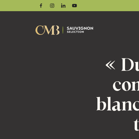
Facebook
Instagram
Linkedin
Youtube
« D
com
blanc