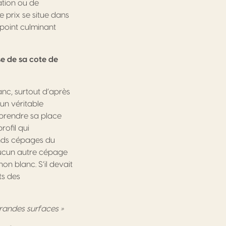
ation ou de
 prix se situe dans
 point culminant
e de sa cote de
anc, surtout d’après
 un véritable
 prendre sa place
rofil qui
ands cépages du
 aucun autre cépage
n blanc. S’il devait
ts des
randes surfaces »