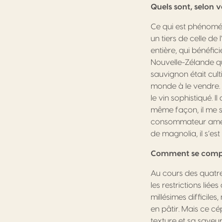
Quels sont, selon v
Ce qui est phénomén
un tiers de celle de 
entière, qui bénéfi
Nouvelle-Zélande qu
sauvignon était cul
monde à le vendre. 
le vin sophistiqué. 
même façon, il me s
consommateur améric
de magnolia, il s’es
Comment se compor
Au cours des quatre
les restrictions liée
millésimes difficile
en pâtir. Mais ce cé
texture et sa saveu