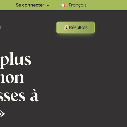
Se connecter
Français
t
Résultats
plus
gnon
sses à
»