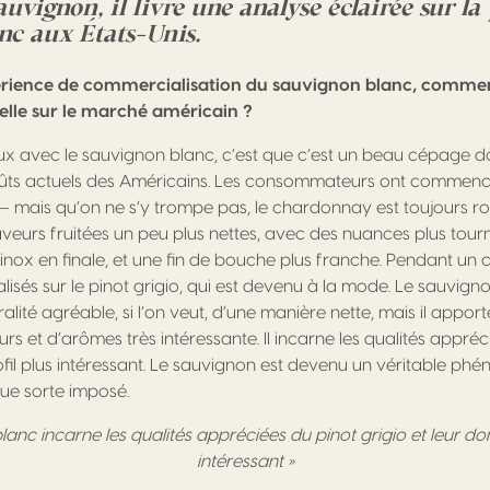
vignon, il livre une analyse éclairée sur la
anc aux
États-Unis
.
érience de commercialisation du sauvignon blanc, comment
elle sur le marché américain ?
ux avec le sauvignon blanc, c’est que c’est un beau cépage don
ts actuels des Américains. Les consommateurs ont commencé
 mais qu’on ne s’y trompe pas, le chardonnay est toujours roi
aveurs fruitées un peu plus nettes, avec des nuances plus tour
 inox en finale, et une fin de bouche plus franche. Pendant un ce
sés sur le pinot grigio, qui est devenu à la mode. Le sauvigno
ité agréable, si l’on veut, d’une manière nette, mais il apport
s et d’arômes très intéressante. Il incarne les qualités appréc
ofil plus intéressant. Le sauvignon est devenu un véritable ph
lque sorte imposé.
lanc incarne les qualités appréciées du pinot grigio et leur don
intéressant »