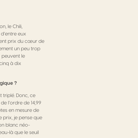
, le Chili,
 d’entre eux
ment prix du cœur de
lement un peu trop
i peuvent le
cinq à dix
ogique ?
 triplé. Donc, ce
de l’ordre de 14,99
 êtes en mesure de
e prix, je pense que
on blanc néo-
au-là que le seuil