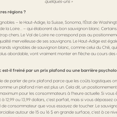
quelques-uns »
tres régions ?
ignobles – le Haut-Adige, la Suisse, Sonoma, l’État de Washington
 de la Loire… – qui élaborent du bon sauvignon blanc. Certains
trop chers. Le Val de Loire ne correspond pas au positionne
ualité merveilleuse de ses sauvignons. Le Haut-Adige est éga
 grands vignobles de sauvignon blanc, comme celui du Chili, qu
plus abordable, vont vraiment monter en flèche au cours des 
 est-il freiné par un prix plafond ou une barrière psychol
cile de parler de prix plafond parce que les coûts logistiques ont
omme un plafond n’en est plus un. Cela dit, un positionnement 
l maximum pour les consommateurs à l’heure actuelle. Si vous
à 12,99 ou 13,99 dollars, c’est parfait, mais si vous dépassez c
fil de consommateur que vous essayez de toucher. Le sauvign
ialise autour de 15 ou 16 $ en grande surface, c’est à ce nive