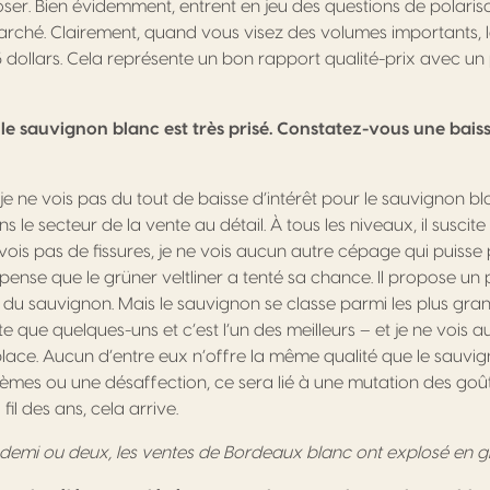
r. Bien évidemment, entrent en jeu des questions de polaris
ché. Clairement, quand vous visez des volumes importants, le
5 dollars. Cela représente un bon rapport qualité-prix avec un
le sauvignon blanc est très prisé. Constatez-vous une baiss
je ne vois pas du tout de baisse d’intérêt pour le sauvignon bl
le secteur de la vente au détail. À tous les niveaux, il suscite
ois pas de fissures, je ne vois aucun autre cépage qui puisse
ense que le grüner veltliner a tenté sa chance. Il propose un p
 du sauvignon. Mais le sauvignon se classe parmi les plus gr
te que quelques-uns et c’est l’un des meilleurs – et je ne vois
lace. Aucun d’entre eux n’offre la même qualité que le sauvigno
èmes ou une désaffection, ce sera lié à une mutation des goû
l des ans, cela arrive.
t demi ou deux, les ventes de Bordeaux blanc ont explosé en g