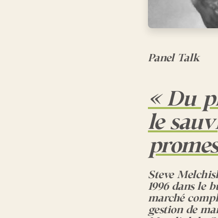
Panel Talk
« Du p
le sauv
promess
Steve Melchis
1996 dans le b
marché complex
gestion de ma