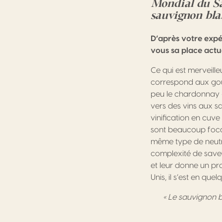
Mondial du Sau
sauvignon bl
D’après votre exp
vous sa place actu
Ce qui est merveille
correspond aux goû
peu le chardonnay –
vers des vins aux s
vinification en cuve
sont beaucoup focali
même type de neutral
complexité de saveur
et leur donne un pr
Unis, il s’est en que
« Le sauvignon b