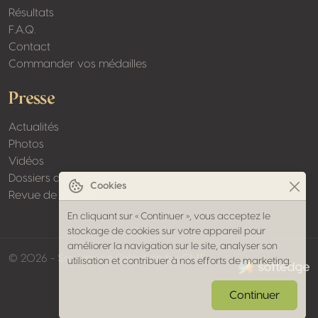
Résultats
F.A.Q.
Contact
Commander vos médailles
Presse
Actualités
Photos
Vidéos
Dossiers de presse
Cookies
Revue de presse
En cliquant sur « Continuer », vous acceptez le
stockage de cookies sur votre appareil pour
améliorer la navigation sur le site, analyser son
made by softed
© 2026 - Sauvignon Selection by CMB
utilisation et contribuer à nos efforts de marketing.
Continuer