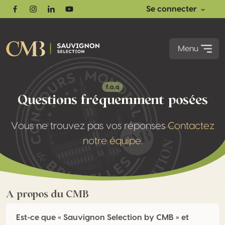
Se connecter
Facebook
Instagram
Linkedin
Youtube
Menu
f.a.q
Questions fréquemment posées
Vous ne trouvez pas vos réponses
Contactez
notre équipe.
À propos du CMB
Est-ce que « Sauvignon Selection by CMB » et