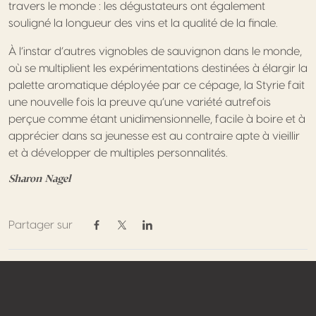
travers le monde : les dégustateurs ont également
souligné la longueur des vins et la qualité de la finale.
À l’instar d’autres vignobles de sauvignon dans le monde,
où se multiplient les expérimentations destinées à élargir la
palette aromatique déployée par ce cépage, la Styrie fait
une nouvelle fois la preuve qu’une variété autrefois
perçue comme étant unidimensionnelle, facile à boire et à
apprécier dans sa jeunesse est au contraire apte à vieillir
et à développer de multiples personnalités.
Sharon Nagel
Partager sur
Partager sur Facebook
Partager sur Twitter / X
Partager sur Linkedin
Footer