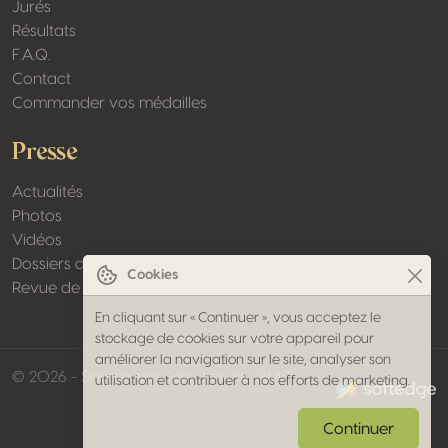
Jurés
Résultats
F.A.Q.
Contact
Commander vos médailles
Presse
Actualités
Photos
Vidéos
Dossiers de presse
Cookies
Revue de presse
En cliquant sur « Continuer », vous acceptez le
stockage de cookies sur votre appareil pour
améliorer la navigation sur le site, analyser son
made by softed
© 2026 - Sauvignon Selection by CMB
utilisation et contribuer à nos efforts de marketing.
Continuer