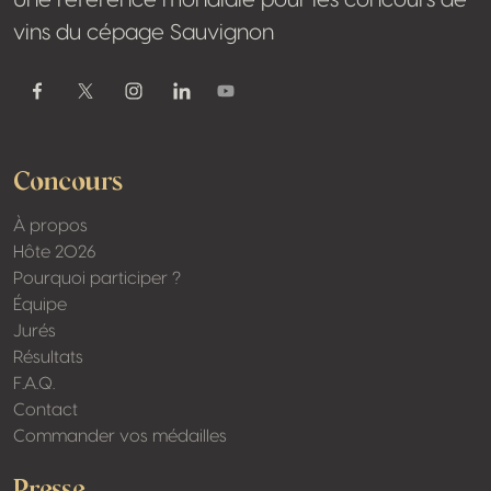
Une référence mondiale pour les concours de
vins du cépage Sauvignon
Youtube
Facebook
Twitter / X
Instagram
Linkedin
Concours
À propos
Hôte 2026
Pourquoi participer ?
Équipe
Jurés
Résultats
F.A.Q.
Contact
Commander vos médailles
Presse