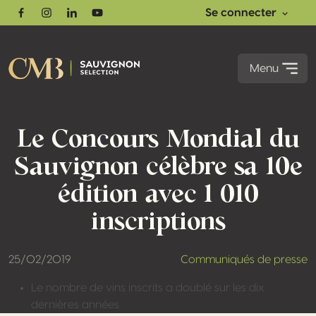
Se connecter
Facebook
Instagram
Linkedin
Youtube
Menu
Le Concours Mondial du
Sauvignon célèbre sa 10e
édition avec 1 010
inscriptions
25/02/2019
Communiqués de presse
Le nombre de vins inscrits a doublé sur les dix
dernières années