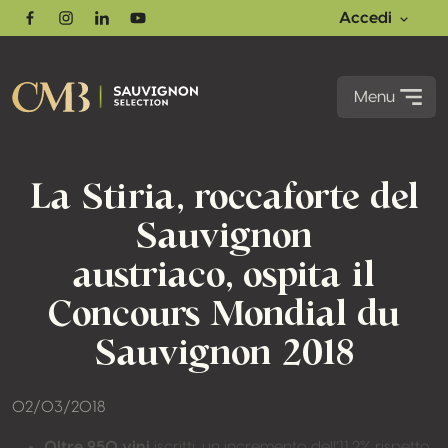
Accedi
Facebook
Instagram
Linkedin
Youtube
Menu
La Stiria, roccaforte del
Sauvignon
austriaco, ospita il
Concours Mondial du
Sauvignon 2018
02/03/2018
Oltre 950 vini
iscritti, un incremento dell’11,2% rispetto