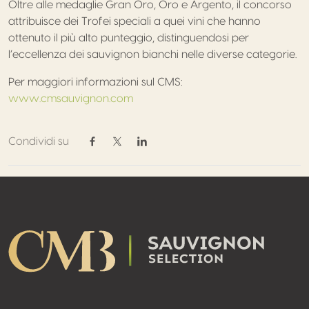
Oltre alle medaglie Gran Oro, Oro e Argento, il concorso
attribuisce dei Trofei speciali a quei vini che hanno
ottenuto il più alto punteggio, distinguendosi per
l’eccellenza dei sauvignon bianchi nelle diverse categorie.
Per maggiori informazioni sul CMS:
www.cmsauvignon.com
Condividi su
Condividi su Facebook
Condividi su Twitter / X
Condividi su Linkedin
Footer