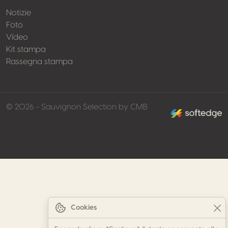
Notizie
Foto
Vídeo
Kit stampa
Rassegna stampa
made by softed
© 2026 - Sauvignon Selection by CMB
Cookies