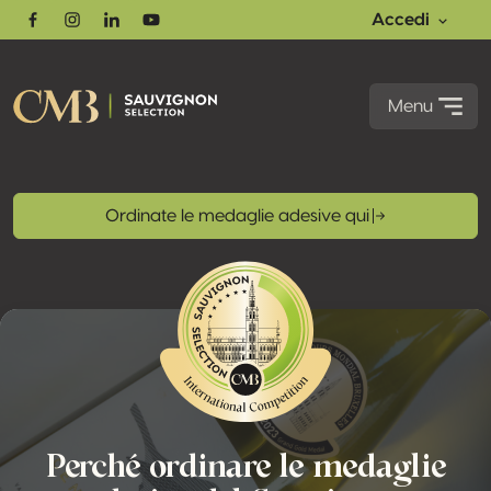
Accedi
Facebook
Instagram
Linkedin
Youtube
Menu
Ordinate le medaglie adesive qui
Perché ordinare le medaglie