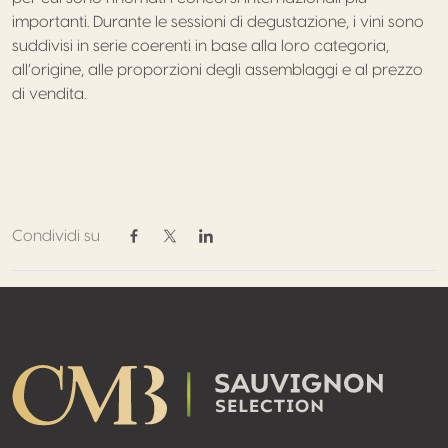
importanti. Durante le sessioni di degustazione, i vini sono
suddivisi in serie coerenti in base alla loro categoria,
all’origine, alle proporzioni degli assemblaggi e al prezzo
di vendita.
Condividi su
Condividi su Facebook
Condividi su Twitter / X
Condividi su Linkedin
Footer