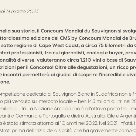
dì 14 marzo 2023
nella sua storia, il Concours Mondial du Sauvignon si svolg
attordicesima edizione del CMS by Concours Mondial de Bru
sotto regione di Cape West Coast, a circa 75 kilometri da C
ori professionisti, tra cui giornalisti, enologi e buyer, prov
onalità diverse, valuteranno circa 1.210 vini a base di Sau
crizioni per il Concorso! Oltre alle degustazioni, un ricco
 incontri permetterà ai giudici di scoprire l’incredibile dive
ione.
petizione dedicata al Sauvignon Blanc in Sudafrica non è frut
o più venduto sul mercato locale – ben 14,3 milioni di litri nel 20
milioni di litri. La Nazione Arcobaleno è all’ottavo posto tra i m
anti a Germania e Portogallo e dietro Australia, Cile e Argent
a è stata stimata attorno ai 10,6mhl nel 2022. Nel 2021, infatti, 
registrati prima dell’inizio della siccità che ha gravemente comp