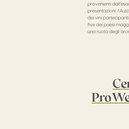
provenienti dall’es
presentazioni: l’Aust
dei vini partecipant
five dei paesi maggi
una ruota degli arom
Ce
ProWei