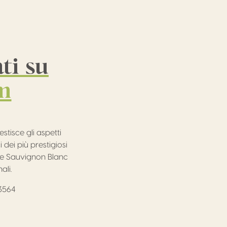
ti su
m
tisce gli aspetti
 dei più prestigiosi
one Sauvignon Blanc
ali.
3564