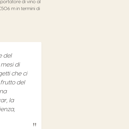
sportatore di vino al
€506 m in termini di
e del
mesi di
etti che ci
frutto del
una
ar, la
lienza,