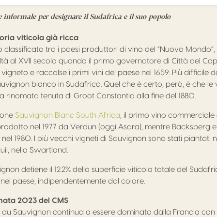
 informale per designare il Sudafrica e il suo popolo
oria viticola già ricca
o classificato tra i paesi produttori di vino del “Nuovo Mondo”,
ealtà al XVII secolo quando il primo governatore di Città del Ca
vigneto e raccolse i primi vini del paese nel 1659. Più difficile 
auvignon bianco in Sudafrica. Quel che è certo, però, è che le 
a rinomata tenuta di Groot Constantia alla fine del 1880.
ione
Sauvignon Blanc South Africa
, il primo vino commerciale
prodotto nel 1977 da Verdun (oggi Asara), mentre Backsberg
o nel 1980. I più vecchi vigneti di Sauvignon sono stati piantati 
il, nello Swartland.
ignon detiene il 12.2% della superficie viticola totale del Sudafr
o nel paese, indipendentemente dal colore.
annata 2023 del CMS
 du Sauvignon continua a essere dominato dalla Francia con il