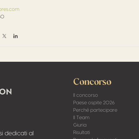
pres.com
80
dividi su Facebook
Condividi su Twitter / X
Condividi su Linkedin
Concorso
Il concorso
Paese ospite 2026
Perché partecipare
Il Team
Giuria
Risultati
i dedicati al