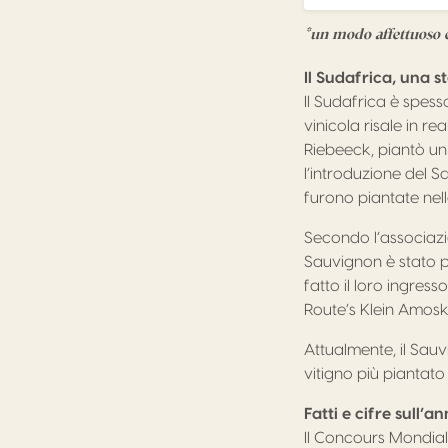
*un modo affettuoso e
Il Sudafrica, una st
Il Sudafrica è spess
vinicola risale in r
Riebeeck, piantò un 
l’introduzione del S
furono piantate nell
Secondo l’associaz
Sauvignon è stato 
fatto il loro ingress
Route’s Klein Amosku
Attualmente, il Sauv
vitigno più piantat
Fatti e cifre sull’
Il Concours Mondial