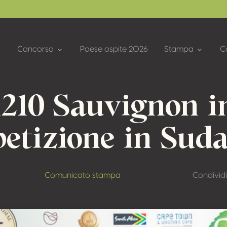
Concorso
Paese ospite 2026
Stampa
Co
1210 Sauvignon i
etizione in Suda
Comunicato stampa
Condividi