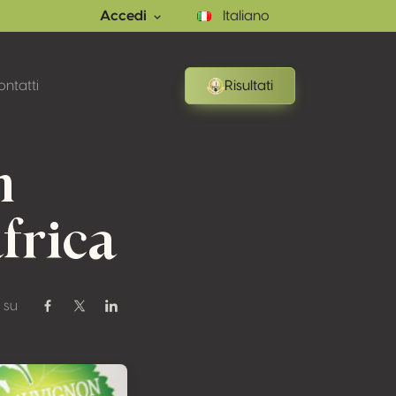
Accedi
Italiano
ntatti
Risultati
n
frica
 su
Condividi su Facebook
Condividi su Twitter / X
Condividi su Linkedin