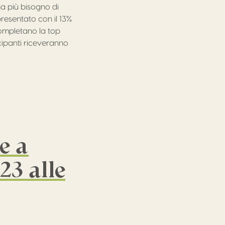
a più bisogno di
ppresentato con il 13%
 completano la top
ecipanti riceveranno
e a
23 alle