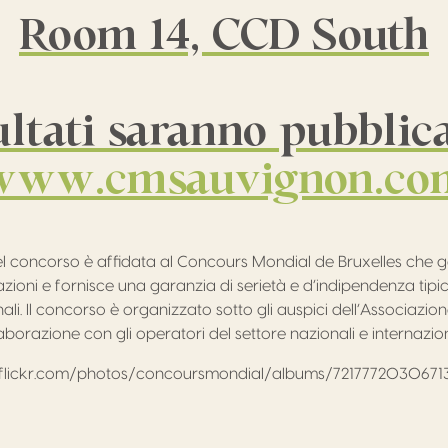
Room 14, CCD South
sultati saranno pubblica
www.cmsauvignon.co
l concorso è affidata al Concours Mondial de Bruxelles che ges
azioni e fornisce una garanzia di serietà e d’indipendenza tipici
ali. Il concorso è organizzato sotto gli auspici dell’Associazi
laborazione con gli operatori del settore nazionali e internazion
.flickr.com/photos/concoursmondial/albums/7217772030671