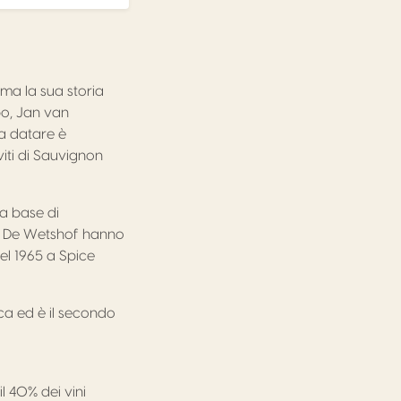
 ma la sua storia
po, Jan van
da datare è
viti di Sauvignon
 a base di
 e De Wetshof hanno
nel 1965 a Spice
ica ed è il secondo
 40% dei vini