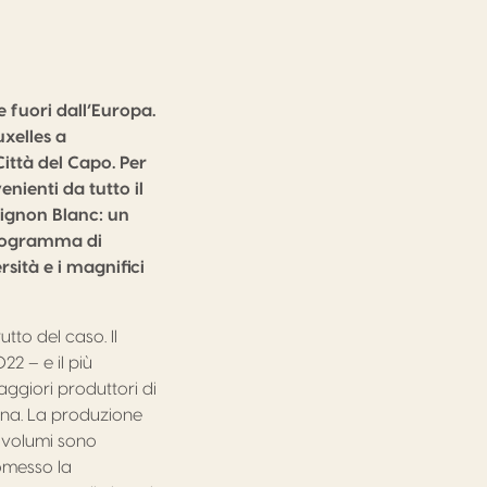
e fuori dall’Europa.
xelles a
ittà del Capo. Per
enienti da tutto il
vignon Blanc: un
 programma di
rsità e i magnifici
to del caso. Il
22 – e il più
aggiori produttori di
ina. La produzione
i volumi sono
romesso la