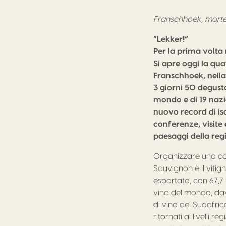
Franschhoek, marte
“Lekker!”
Per la prima volta 
Si apre oggi la qu
Franschhoek, nella 
3 giorni 50 degustat
mondo e di 19 nazi
nuovo record di is
conferenze, visite e
paesaggi della reg
Organizzare una com
Sauvignon è il vitign
esportato, con 67,7 
vino del mondo, dav
di vino del Sudafric
ritornati ai livelli 