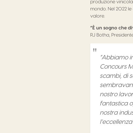
produzione vinicola 
mondo. Nel 2022 le e
valore.
“È un sogno che di
RJ Botha, President
“Abbiamo ini
Concours Mo
scambi, di s
sembravano 
nostro lavor
fantastica o
nostra indus
l’eccellenza