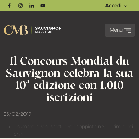
Accedi
Facebook
Instagram
Linkedin
Youtube
Menu
Il Concours Mondial du
Sauvignon celebra la sua
10ª edizione con 1.010
iscrizioni
25/02/2019
Il numero di vini iscritti è raddoppiato negli ultimi dieci
anni