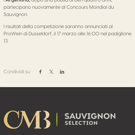
l’
Argentina,
dopo una pausa di ben quattro anni,
partecipano nuovamente al Concours Mondial du
Sauvignon.
I risultati della competizione saranno annunciati al
ProWein di Dusseldorf, il 17 marzo alle 16:00 nel padiglione
13.
Condividi su
Condividi su Facebook
Condividi su Twitter / X
Condividi su Linkedin
Footer