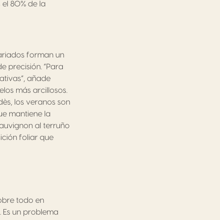
 el 80% de la
variados forman un
e precisión. “Para
tativas”, añade
elos más arcillosos.
dès, los veranos son
que mantiene la
auvignon al terruño
ción foliar que
sobre todo en
. Es un problema