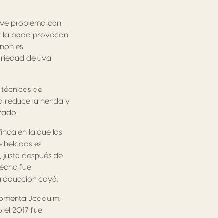
rave problema con
por la poda provocan
gnon es
variedad de uva
s técnicas de
a reduce la herida y
zado.
inca en la que las
e heladas es
, justo después de
secha fue
producción cayó.
 comenta Joaquim.
 el 2017 fue