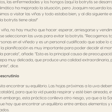
itos, las enfermedades y los hongos (aquí la botrytis se desa
climático ha mejorado la situación, pero Joaquim recuerda los 
mos a visitar las viñas y todo estaba bien, y al día siguiente 
a botrytis tiene alas!”
viña, no hay mucho que hacer: esperar, arriesgarse y vendim
e seleccionan las uvas para evitar la botrytis. “Recogemos 
onas en el viñedo y es un personal cualificado que sabe lo 
y la planificación es muy importante para poder decidir el m
parcela”, añade. “Esta es la principal causa de preocupació
epa muy delicada, que produce una calidad extraordinaria, 
nte”, dice.
 escrutinio
ta encontrar su equilibrio. Las hojas próximas a la uva debe
atalán), para que la vid pueda respirar y esté bien aireada, e
 embargo, esta práctica conlleva otro riesgo, ya que a la Sa
o que hay que encontrar un equilibrio entre ambos elementos y 
ados.