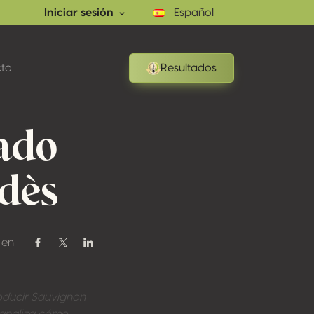
Iniciar sesión
Español
to
Resultados
rado
dès
 en
Compartir en Facebook
Compartir en Twitter / X
Compartir en Linkedin
roducir Sauvignon