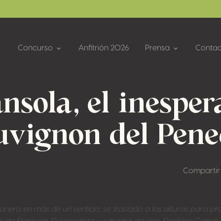
Concurso
Anfitrión 2026
Prensa
Contac
nsola, el inespe
uvignon del Pene
Compartir
pionero en más de un sentido, se trasladó a las alturas para p