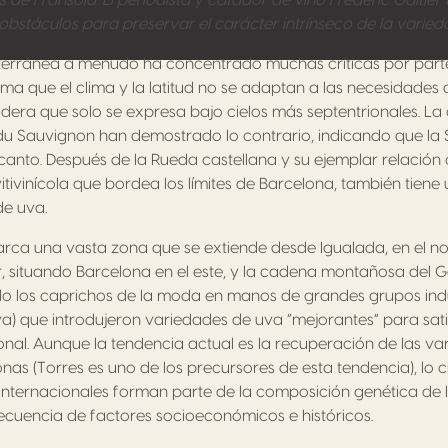
s de Fransola. El periodista y catador de vino Frédéric Galtie
stáculos para preservar el carácter intrínseco de la varied
erránea a menudo ha concentrado muchas críticas por parte
stima que el clima y la latitud no se adaptan a las necesidade
idera que solo se expresa bajo cielos más septentrionales. La 
u Sauvignon han demostrado lo contrario, indicando que la 
canto. Después de la Rueda castellana y su ejemplar relación 
itivinícola que bordea los límites de Barcelona, también tiene 
de uva.
rca una vasta zona que se extiende desde Igualada, en el nor
r, situando Barcelona en el este, y la cadena montañosa del Ga
ido los caprichos de la moda en manos de grandes grupos ind
) que introdujeron variedades de uva “mejorantes” para satisf
nal. Aunque la tendencia actual es la recuperación de las v
nas (Torres es uno de los precursores de esta tendencia), lo ci
nternacionales forman parte de la composición genética de l
cuencia de factores socioeconómicos e históricos.