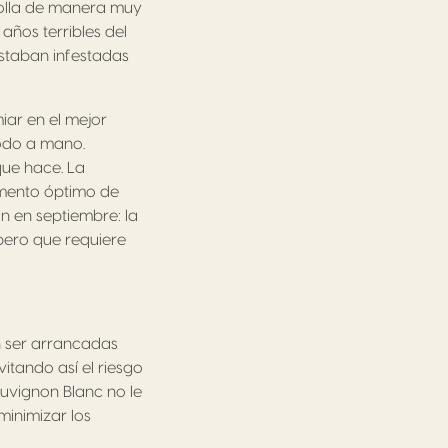
rrolla de manera muy
años terribles del
estaban infestadas
iar en el mejor
todo a mano.
que hace. La
omento óptimo de
n en septiembre: la
pero que requiere
n ser arrancadas
vitando así el riesgo
uvignon Blanc no le
minimizar los