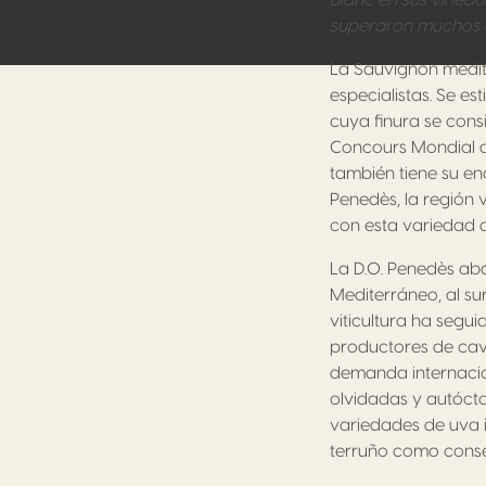
Blanc en sus viñedo
superaron muchos ob
La Sauvignon medit
especialistas. Se e
cuya finura se cons
Concours Mondial d
también tiene su en
Penedès, la región v
con esta variedad 
La D.O. Penedès aba
Mediterráneo, al su
viticultura ha segu
productores de cava
demanda internacio
olvidadas y autócto
variedades de uva i
terruño como conse