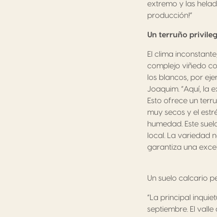
extremo y las helad
producción!”
Un terruño privile
El clima inconstant
complejo viñedo con
los blancos, por ej
Joaquim. “Aquí, la e
Esto ofrece un terr
muy secos y el estr
humedad. Este suelo
local. La variedad 
garantiza una excel
Un suelo calcario p
“La principal inqui
septiembre. El val