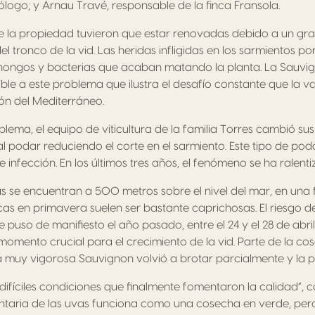
ogo; y Arnau Travé, responsable de la finca Fransola.
e la propiedad tuvieron que estar renovadas debido a un g
l tronco de la vid. Las heridas infligidas en los sarmientos 
hongos y bacterias que acaban matando la planta. La Sauvi
ble a este problema que ilustra el desafío constante que la 
ión del Mediterráneo.
blema, el equipo de viticultura de la familia Torres cambió su
l podar reduciendo el corte en el sarmiento. Este tipo de pod
e infección. En los últimos tres años, el fenómeno se ha ralenti
as se encuentran a 500 metros sobre el nivel del mar, en una f
cas en primavera suelen ser bastante caprichosas. El riesgo d
 puso de manifiesto el año pasado, entre el 24 y el 28 de abril
 momento crucial para el crecimiento de la vid. Parte de la co
a muy vigorosa Sauvignon volvió a brotar parcialmente y la 
ifíciles condiciones que finalmente fomentaron la calidad”,
untaria de las uvas funciona como una cosecha en verde, pero