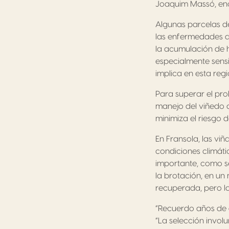
Joaquim Massó, enól
Algunas parcelas d
las enfermedades de
la acumulación de 
especialmente sensi
implica en esta reg
Para superar el pro
manejo del viñedo a
minimiza el riesgo d
En Fransola, las viñ
condiciones climáti
importante, como se
la brotación, en un
recuperada, pero l
“Recuerdo años de d
“La selección invol