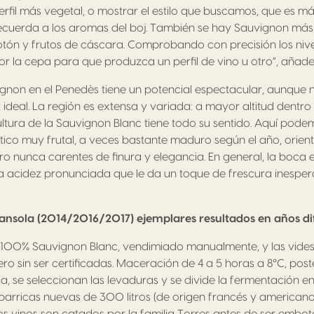
erfil más vegetal, o mostrar el estilo que buscamos, que es má
ecuerda a los aromas del boj. También se hay Sauvignon más 
tón y frutos de cáscara. Comprobando con precisión los nive
 la cepa para que produzca un perfil de vino u otro”, añade
ignon en el Penedès tiene un potencial espectacular, aunqu
 ideal. La región es extensa y variada: a mayor altitud dentro
ltura de la Sauvignon Blanc tiene todo su sentido. Aquí pode
tico muy frutal, a veces bastante maduro según el año, orien
ro nunca carentes de finura y elegancia. En general, la boca e
na acidez pronunciada que le da un toque de frescura inespe
ransola (2014/2016/2017) ejemplares resultados en años dif
 100% Sauvignon Blanc, vendimiado manualmente, y las vides 
ro sin ser certificadas. Maceración de 4 a 5 horas a 8°C, pos
a, se seleccionan las levaduras y se divide la fermentación en
barricas nuevas de 300 litros (de origen francés y americano