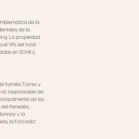
emblemática de la
dentales de la
ing. La propiedad
 el 14% del total
tadas en 2014) y
e familia Torres y
avé, responsable de
rincipalmente de las
s del Penedès,
donnay y la
da, la Forcada”.