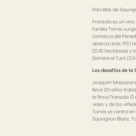
Parcelas de Sauvign
Fransola es un vin
familia Torres surgi
comarca del Penedè
abarca unas 192,1 ha
(21,42 hectáreas) y 
Darrera el Turó (3,5
Los desafíos de la
Joaquim Massana es
lleva 20 años trab
la finca Fransola. É
vides y de los viñedo
Torres se centra en
Sauvignon Blanc. T