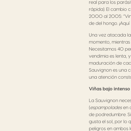
real para los parás
rápida). El cambio 
2000 al 2005: “Vini
de del hongo. ¡Aquí l
Una vez atacada la 
momento, mientras s
Necesitamos 40 pers
vendimia es lenta, 
maduración de cada 
Sauvignon es una c
una atención consta
Viñas bajo intenso
La Sauvignon necesi
(
espampolades
en c
de podredumbre. Sin
gusta el sol, por l
peligros en ambos l