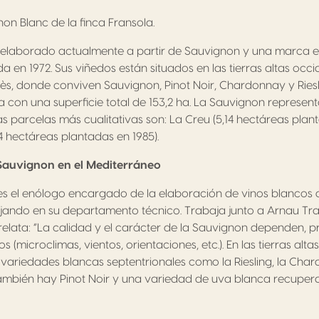
on Blanc de la finca Fransola.
o elaborado actualmente a partir de Sauvignon y una marca 
da en 1972. Sus viñedos están situados en las tierras altas occi
s, donde conviven Sauvignon, Pinot Noir, Chardonnay y Riesl
 con una superficie total de 153,2 ha. La Sauvignon representa
las parcelas más cualitativas son: La Creu (5,14 hectáreas plan
4 hectáreas plantadas en 1985).
 Sauvignon en el Mediterráneo
 el enólogo encargado de la elaboración de vinos blancos d
ajando en su departamento técnico. Trabaja junto a Arnau Tr
l relata: “La calidad y el carácter de la Sauvignon dependen, p
s (microclimas, vientos, orientaciones, etc.). En las tierras alta
 variedades blancas septentrionales como la Riesling, la Char
ambién hay Pinot Noir y una variedad de uva blanca recupera