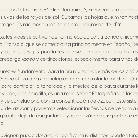
cular son fotosensibles”, dice Joaquim, “y si buscas una gran ex
s uvas de los rayos del sol. Quitamos las hojas que miran haci
tegen los racimos en las horas más calurosas del día”.
, las vides se cultivan de forma ecológica utilizando únicam
. Fransola, que se comercializa principalmente en España, Bél
y los Países Bajos, podría llevar el sello ecológico, pero Torr
sobrecarga
labels
y certificaciones, especialmente para vinos d
durez es fundamental para la Sauvignon: además de los análi
técnico utiliza otras tecnologías para controlar la maduración.
s para controlar la tonalidad y la medida de la baya durante l
verde, si es amarillo, es una mala señal!” Fotografiando las b
 se correlaciona con la concentración de azúcar. “Este sist
eso del azúcar y podemos seleccionar las fechas de vendimi
a planta deja de cargar las bayas en azúcar, es importante e
a.
vignon puede desarrollar perfiles muy distintos: pueden tener