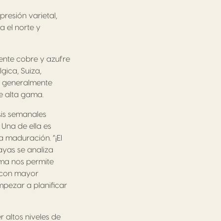
presión varietal,
a el norte y
ente cobre y azufre
gica, Suiza,
es generalmente
e alta gama.
sis semanales
 Una de ella es
a maduración. “¡El
ayas se analiza
ema nos permite
a con mayor
mpezar a planificar
 altos niveles de