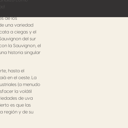
r analiza cómo
ad.
s de los
s de una variedad
cata a ciegas y el
Sauvignon del sur
con la Sauvignon, el
una historia singular
te, hasta el
ià en el oeste. La
ustriales (a menudo
acer la volátil
ariedades de uva
erto es que las
a región y de su