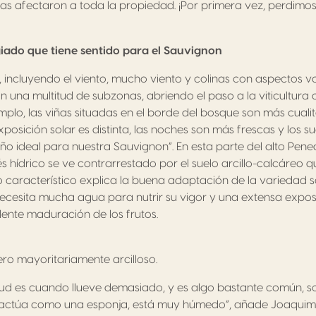
as afectaron a toda la propiedad. ¡Por primera vez, perdimos
giado que tiene sentido para el Sauvignon
e, incluyendo el viento, mucho viento y colinas con aspectos 
 una multitud de subzonas, abriendo el paso a la viticultura d
emplo, las viñas situadas en el borde del bosque son más cuali
xposición solar es distinta, las noches son más frescas y los su
uño ideal para nuestra Sauvignon”. En esta parte del alto Pene
és hídrico se ve contrarrestado por el suelo arcillo-calcáreo 
 característico explica la buena adaptación de la variedad s
necesita mucha agua para nutrir su vigor y una extensa exposi
ente maduración de los frutos.
ero mayoritariamente arcilloso.
etud es cuando llueve demasiado, y es algo bastante común, 
le actúa como una esponja, está muy húmedo”, añade Joaquim