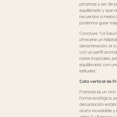
pirazinas y ser de p
equilibrado y que r
recuerdos a meloco
podemos guiar mejor
Concluye: “La Sauv
ofrecerle un hábitat
denominación, la cu
con un perfil aromá
notas tropicales, pe
equilibrada, con u
latitudes”.
Cata vertical de F
Fransola es un vino
forma ecológica, pe
decantación estátic
acero inoxidable y 