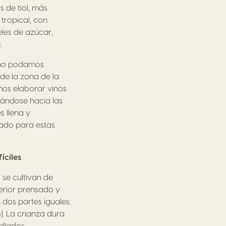
s de tiol, más
tropical, con
les de azúcar,
.
e no podamos
 de la zona de la
mos elaborar vinos
tándose hacia las
s llena y
rado para estas
íciles
se cultivan de
terior prensado y
 dos partes iguales:
). La crianza dura