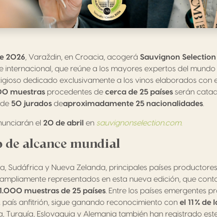
 de 2026
, Varaždin, en Croacia, acogerá
Sauvignon Selectio
internacional, que reúne a los mayores expertos del mundo de
igioso dedicado exclusivamente a los vinos elaborados con e
00 muestras
procedentes de
cerca de 25 países
serán catad
l de
50 jurados
de
aproximadamente 25 nacionalidades
.
nunciarán el
20 de abril
en
sauvignonselection.com
.
 de alcance mundial
alia, Sudáfrica y Nueva Zelanda, principales países productore
 ampliamente representados en esta nueva edición, que cont
1.000 muestras de 25 países
. Entre los países emergentes p
 país anfitrión, sigue ganando reconocimiento con
el 11 % de
ia, Turquía, Eslovaquia y Alemania también han registrado e