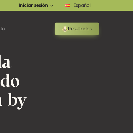
Iniciar sesión
Español
to
Resultados
la
ndo
n by