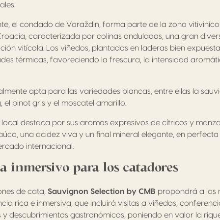
ales.
te, el condado de Varaždin, forma parte de la zona vitivinícol
Croacia, caracterizada por colinas onduladas, una gran diver
ción vitícola. Los viñedos, plantados en laderas bien expuesta
des térmicas, favoreciendo la frescura, la intensidad aromáti
almente apta para las variedades blancas, entre ellas la sauvi
g, el pinot gris y el moscatel amarillo.
 local destaca por sus aromas expresivos de cítricos y manz
saúco, una acidez viva y un final mineral elegante, en perfecta
rcado internacional.
 inmersivo para los catadores
ones de cata,
Sauvignon Selection by CMB
propondrá a los 
ia rica e inmersiva, que incluirá visitas a viñedos, conferenc
 y descubrimientos gastronómicos, poniendo en valor la rique