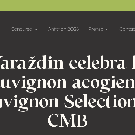
Concurso
Anfitrión 2026
Prensa
Contac
araždin celebra 
uvignon acogie
vignon Selectio
CMB