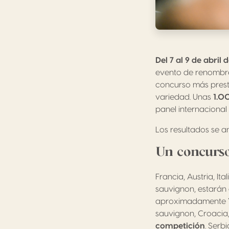
Del 7 al 9 de abril
evento de renombre 
concurso más prest
variedad. Unas
1.0
panel internaciona
Los resultados se a
Un concurso
Francia, Austria, It
sauvignon, estarán
aproximadamente
sauvignon, Croacia,
competición
. Serb