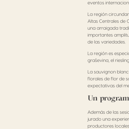
eventos internacion
La región circundan
Altas Centrales de 
una arraigada tradi
importantes amplitu
de las variedades.
La región es especi
graševina, el rieslin
La sauvignon blanc
florales de flor de 
expectativas del me
Un programa
Además de las sesi
jurado una experienc
productores locales