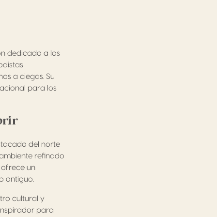
n dedicada a los
odistas
nos a ciegas. Su
acional para los
rir
stacada del norte
 ambiente refinado
d ofrece un
o antiguo.
ro cultural y
inspirador para