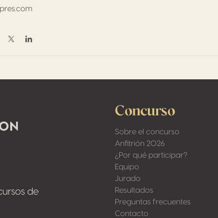
opres.com
ompartir en Facebook
Compartir en Twitter / X
Compartir en Linkedin
Concurso
Sobre el concurso
Anfitrión 2026
¿Por qué participar?
Equipo
Jurado
Resultados
cursos de
Preguntas frecuentes
Contacto