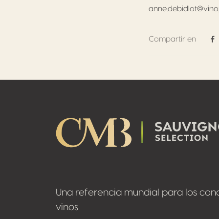
anne.debidlot@vin
Compartir en
C
Footer
Una referencia mundial para los con
vinos