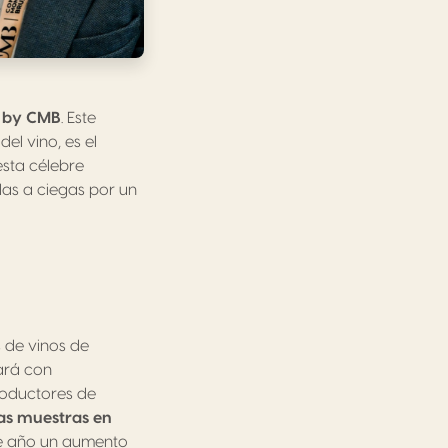
n by CMB
. Este
l vino, es el
sta célebre
as a ciegas por un
s de vinos de
ará con
roductores de
 las muestras en
ste año un aumento