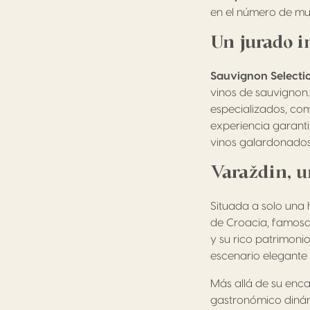
en el número de mu
Un jurado i
Sauvignon Selecti
vinos de sauvignon.
especializados, com
experiencia garanti
vinos galardonados
Varaždin,
u
Situada a solo una 
de Croacia, famosa
y su rico patrimonio
escenario elegante 
Más allá de su enca
gastronómico dinám