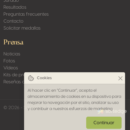
Jurado
Resultados
Preguntas frecuentes
Contacto
Solicitar medallas
Prensa
Noticias
Fotos
Vídeos
Kits de prensa
Cookies
Reseñas de prensa
Al hacer clic en "Continuar", acepta el
almacenamiento de cookies en su dispositivo para
mejorar la navegación por el sitio, analizar su uso
made by softed
© 2026 - Sauvignon Selection by CMB
y contribuir a nuestros esfuerzos de marketing.
Continuar